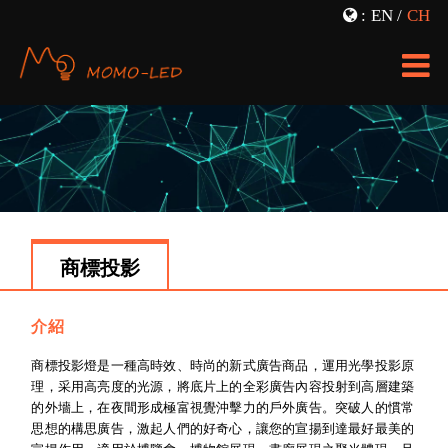
:
EN
/
CH
LED透明屏
櫥窗投影
支架廣告機
霧幕投影
立式廣告機
商標投影
LED TV
3D投影
透明展櫃
全息投影
商標投影
查詢機
新聞資訊
調光玻璃膜
服務收費
介紹
商標投影燈是一種高時效、時尚的新式廣告商品，運用光學投影原
理，采用高亮度的光源，將底片上的全彩廣告內容投射到高層建築
的外墻上，在夜間形成極富視覺沖擊力的戶外廣告。突破人的慣常
思想的構思廣告，激起人們的好奇心，讓您的宣揚到達最好最美的