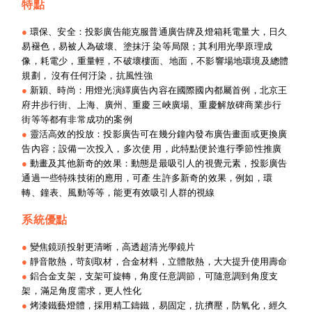
特點
●
環保、安全：投影廣告能克服普通廣告牌及燈箱耗電量大，日久
易褪色，易被人為破壞、塗抹汙 染等局限；其利用光學原理成
像，耗電少，重量輕，不破壞樓面、地面，不影響場地環境及總體
規劃， 沒有任何汙染，抗風性強
●
新穎、時尚：用燈光演繹廣告內容在國際國內都屬首例，北京王
府井步行街、上海、廣州、重慶 三峽廣場、重慶解放碑商業步行
街等等都有非常成功的案例
●
靈活高效的投放：投影廣告可在幾分鐘內發布廣告畫面或更換廣
告內容；設備一次投入，多次使 用，此特點便於進行季節性推廣
●
動畫及其他新奇的效果：動態是最吸引人的視覺元素，投影廣告
通過一些特殊技術的應用，可產 生許多新奇的效果，例如，環
轉、鐘表、風動等等，能更有效吸引人群的視線
系統優點
●
變焦鏡頭投射更清晰，高透超清光學鏡片
●
靜音散熱，苛刻取材，合金材料，立體散熱，大大提升使用壽命
●
鋁合金支架，支架可旋轉，角度任意調節，可隨意調到角度支
架，滿足角度需求，更人性化
●
烤漆鐵藝燈體，採用精工鑄鐵，易固定，抗擠壓，防氧化，經久