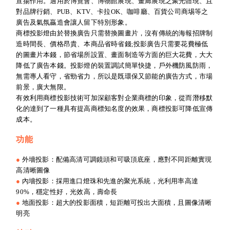
宣揚作用。適用於博覽會、博物館展現、畫廊展現之聚光體現、且
對品牌行銷、PUB、KTV、卡拉OK、咖啡廳、百貨公司商埸等之
廣告及氣氛贏造會讓人留下特別形象。
商標投影燈由於替換廣告只需替換圖畫片，沒有傳統的海報招牌制
造時間長、價格昂貴、本商品省時省錢;投影廣告只需要花費極低
的圖畫片本錢，節省場所設置、畫面制造等方面的巨大花費，大大
降低了廣告本錢。投影燈的裝置調試簡單快捷，戶外機防風防雨，
無需專人看守，省勁省力，所以是既環保又節能的廣告方式，市場
前景，廣大無限。
有效利用商標投影技術可加深顧客對企業商標的印象，從而潛移默
化的達到了一種具有提高商標知名度的效果，商標投影可降低宣傳
成本。
功能
●
外墻投影：配備高清可調鏡頭和可吸頂底座，應對不同距離實現
高清晰圖像
●
內墻投影：採用進口燈珠和先進的聚光系統，光利用率高達
90%，穩定性好，光效高，壽命長
●
地面投影：超大的投影面積，短距離可投出大面積，且圖像清晰
明亮